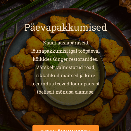
Päevapakkumised
Naudi aasiapäraseid
lõunapakkumisi igal tööpäeval
kõikides Ginger restoranides.
Värskelt valmistatud road,
rikkalikud maitsed ja kiire
teenindus teevad lõunapausist
tõeliselt mõnusa elamuse.