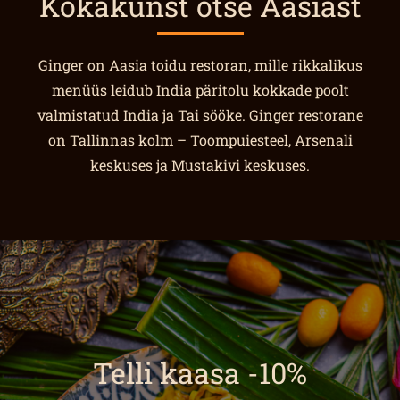
Kokakunst otse Aasiast
Ginger on Aasia toidu restoran, mille rikkalikus
menüüs leidub India päritolu kokkade poolt
valmistatud India ja Tai sööke. Ginger restorane
on Tallinnas kolm – Toompuiesteel, Arsenali
keskuses ja Mustakivi keskuses.
Telli kaasa -10%