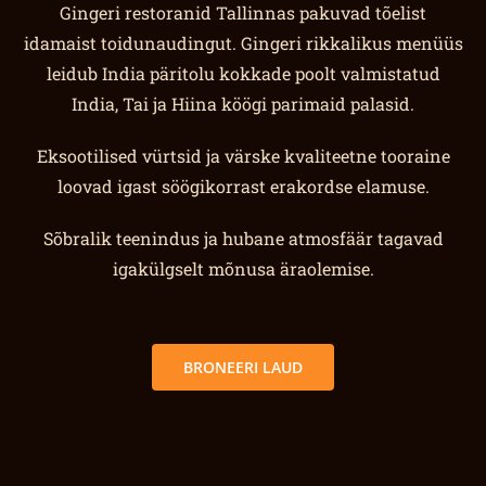
Gingeri restoranid Tallinnas pakuvad tõelist
idamaist toidunaudingut. Gingeri rikkalikus menüüs
leidub India päritolu kokkade poolt valmistatud
India, Tai ja Hiina köögi parimaid palasid.
Eksootilised vürtsid ja värske kvaliteetne tooraine
loovad igast söögikorrast erakordse elamuse.
Sõbralik teenindus ja hubane atmosfäär tagavad
igakülgselt mõnusa äraolemise.
BRONEERI LAUD