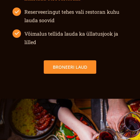
Reserveeringut tehes vali restoran kuhu
lauda soovid
Võimalus tellida lauda ka üllatusjook ja
lilled
BRONEERI LAUD