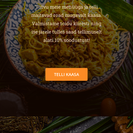
Tutvu meie menüüga ja telli
maitsvad road mugavalt kaasa.
Valmistame toidu kiiresti ning
ise järele tulles saad tellimuselt
alati 10% soodustust!
TELLI KAASA