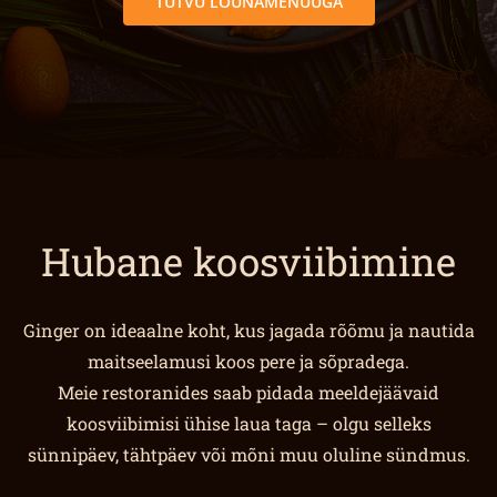
TUTVU LÕUNAMENÜÜGA
Hubane koosviibimine
Ginger on ideaalne koht, kus jagada rõõmu ja nautida
maitseelamusi koos pere ja sõpradega.
Meie restoranides saab pidada meeldejäävaid
koosviibimisi ühise laua taga – olgu selleks
sünnipäev, tähtpäev või mõni muu oluline sündmus.